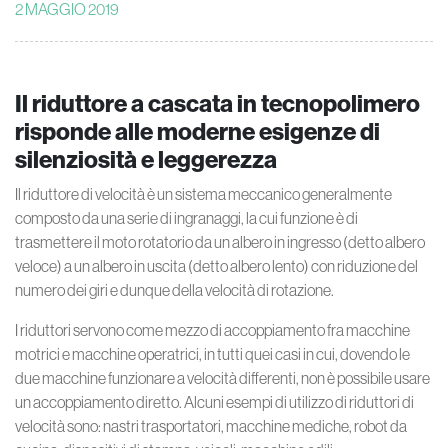
2 MAGGIO 2019
Il riduttore a cascata in tecnopolimero
risponde alle moderne esigenze di
silenziosità e leggerezza
Il riduttore di velocità è un sistema meccanico generalmente
composto da una serie di ingranaggi, la cui funzione è di
trasmettere il moto rotatorio da un albero in ingresso (detto albero
veloce) a un albero in uscita (detto albero lento) con riduzione del
numero dei giri e dunque della velocità di rotazione.
I riduttori servono come mezzo di accoppiamento fra macchine
motrici e macchine operatrici, in tutti quei casi in cui, dovendo le
due macchine funzionare a velocità differenti, non è possibile usare
un accoppiamento diretto. Alcuni esempi di utilizzo di riduttori di
velocità sono: nastri trasportatori, macchine mediche, robot da