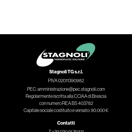
Stagnoli TG s.r.l.
P.IVA 02011390982
PEC: amministrazione@pec.stagnoli.com
Regolarmente iscritta alla CCIAA di Brescia
con numero REA BS 403782
Capitale sociale costituito e versato: 90.000 €
Contatti
T +39 030 91 39 511