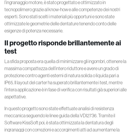
l’ingranaggio motore, è stato progettato e ottimizzato in
tecnopolimero grazie al know-how e alle competenze dei nostri
esperti. Sono stati scelti i materiali più opportuni e sono state
ottimizzate le geometrie delle dentature tenendo conto delle
esigenze di potenza necessarie.
Il progetto risponde brillantemente ai
test
La sfida proposta era quella di minimizzare gli ingombri, ottenere la
massima compattezza dell’intero riduttore e avere un grado di
protezione contro agenti esterni di natura solida o liquida pari a
IP65. Il layout del carter ha superato brillantemente i test, mentre
l’intera applicazione è in fase di verifica con risultati già superiori alle
aspettative.
In questo progetto sono state effettuate analisi di resistenza
meccanica seguendo le linee guida della VDI2736. Tramite il
Software KissSoft poi, è stata ottimizzata la dentatura degli
ingranaggi con correzioni e accorgimenti atti ad aumentarne la