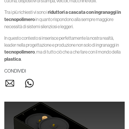
cucina, dispositivi di stampa, veicoli, macchine edili.
Tra i più richiesti vi sono i
riduttori a cascata con ingranaggi in
tecnopolimero
in quanto rispondono alla sempre maggiore
necessità di sistemi silenziosi e leggeri.
In questo contesto si inserisce perfettamente la nostra realtà,
leader nella progettazione e produzione non solo di ingranaggi in
tecnopolimero
, ma di tutto ciò che a che fare con il mondo della
plastica
.
CONDIVIDI