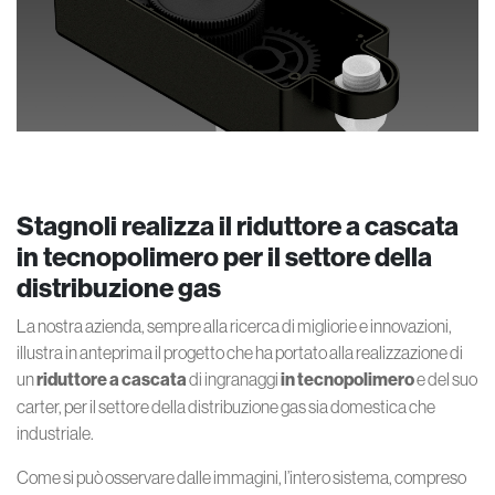
Stagnoli realizza il riduttore a cascata
in tecnopolimero per il settore della
distribuzione gas
La nostra azienda, sempre alla ricerca di migliorie e innovazioni,
illustra in anteprima il progetto che ha portato alla realizzazione di
un
riduttore a cascata
di ingranaggi
in tecnopolimero
e del suo
carter, per il settore della distribuzione gas sia domestica che
industriale.
Come si può osservare dalle immagini, l’intero sistema, compreso