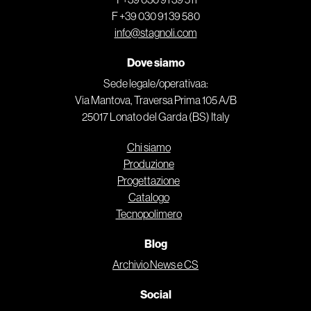
F +39 030 91 39 580
info@stagnoli.com
Dove siamo
Sede legale/operativaa:
Via Mantova, Traversa Prima 105 A/B
25017 Lonato del Garda (BS) Italy
Chi siamo
Produzione
Progettazione
Catalogo
Tecnopolimero
Blog
Archivio News e CS
Social