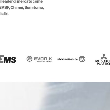
n
leader di mercato come
 BASF, Chimei, Sumitomo,
 altri.