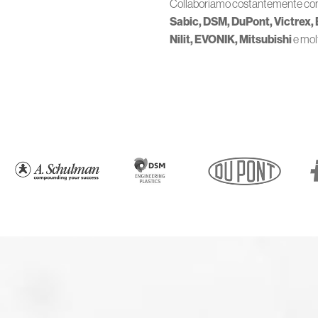
Collaboriamo costantemente co
Sabic, DSM, DuPont, Victrex,
Nilit, EVONIK, Mitsubishi
e molti