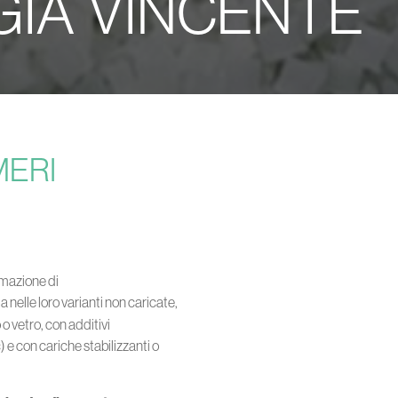
IA VINCENTE
MERI
rmazione di
sia nelle loro varianti non caricate,
 o vetro, con additivi
) e con cariche stabilizzanti o