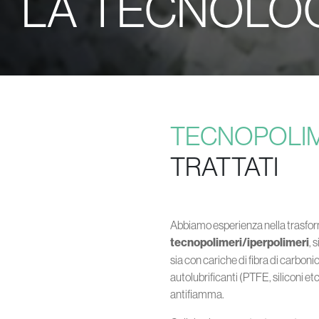
LA TECNOLOG
TECNOPOLI
TRATTATI
Abbiamo esperienza nella trasfo
tecnopolimeri/iperpolimeri
, 
sia con cariche di fibra di carbonio
autolubrificanti (PTFE, siliconi etc
antifiamma.