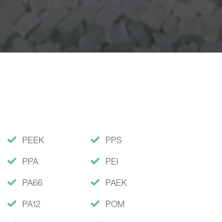
PEEK
PPS
PPA
PEI
PA66
PAEK
PA12
POM