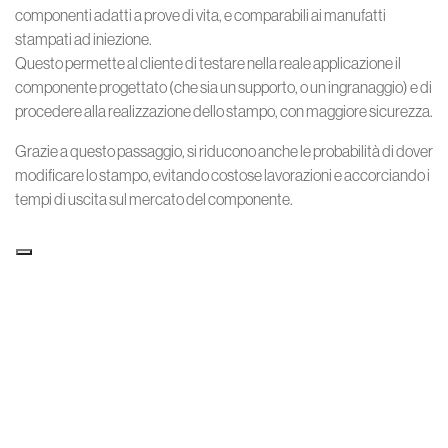
componenti adatti a prove di vita, e comparabili ai manufatti
stampati ad iniezione.
Questo permette al cliente di testare nella reale applicazione il
componente progettato (che sia un supporto, o un ingranaggio) e di
procedere alla realizzazione dello stampo, con maggiore sicurezza.
Grazie a questo passaggio, si riducono anche le probabilità di dover
modificare lo stampo, evitando costose lavorazioni e accorciando i
tempi di uscita sul mercato del componente.
VELOCITÀ E FLESSIBILITÀ
La produzione è veloce, flessibile e completamente Made in
Stagnoli, garantiamo cosi la consegna di piccoli lotti o pezzi singoli
in pochissimo tempo.