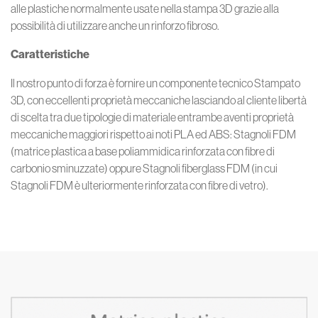
alle plastiche normalmente usate nella stampa 3D grazie alla
possibilità di utilizzare anche un rinforzo fibroso.
Caratteristiche
Il nostro punto di forza è fornire un componente tecnico Stampato
3D, con eccellenti proprietà meccaniche lasciando al cliente libertà
di scelta tra due tipologie di materiale entrambe aventi proprietà
meccaniche maggiori rispetto ai noti PLA ed ABS: Stagnoli FDM
(matrice plastica a base poliammidica rinforzata con fibre di
carbonio sminuzzate) oppure Stagnoli fiberglass FDM (in cui
Stagnoli FDM è ulteriormente rinforzata con fibre di vetro).