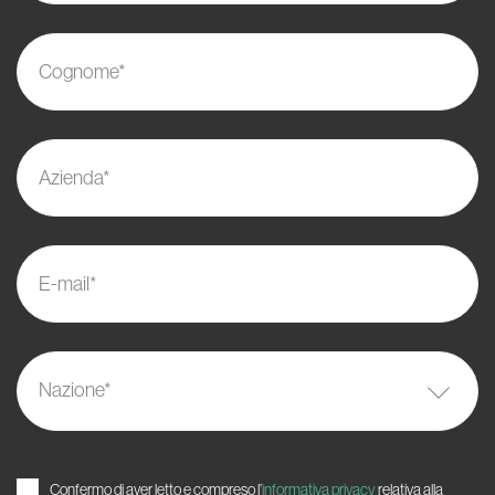
Cognome*
Azienda*
E-mail*
Nazione
*
Confermo di aver letto e compreso l’
informativa privacy
relativa alla