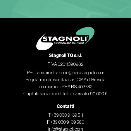
Stagnoli TG s.r.l.
P.IVA 02011390982
PEC: amministrazione@pec.stagnoli.com
Regolarmente iscritta alla CCIAA di Brescia
con numero REA BS 403782
Capitale sociale costituito e versato: 90.000 €
Contatti
T +39 030 91 39 511
F +39 030 91 39 580
info@stagnoli.com