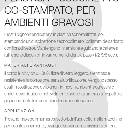
3
CO-STAMPATO, PER
AMBIENTI GRAVOSI
I nostri pignoni tendicatena in plastica sono realizzati co-
stampando un cuscinetto nel tecnopolimero (poliammide caricato
con fibra di vetro). Mantengono in tensione e guidano le catene a
rulli e sono disponibili in vari numeri di denti e passi (1/2, 5/8 ecc.).
MATERIALI E VANTAGGI
Il corpo è in Nylon 6 + 30% fibra di vetro: leggero, silenzioso e
resistente alla corrosione, senza lubrificazione. Vengono spesso
usati in sostituzione dei pignoni in inox, in ambienti aggressivi o
umidi, dove riducono notevolmente anche la rumorosità rispetto ai
pignoni in metallo e non richiedono manutenzione.
APPLICAZIONI
Trovano impiego in numerosi settori, dall'agricoltura alle macchine
per il confezionamento, ovunque servano trasmissioni a catena