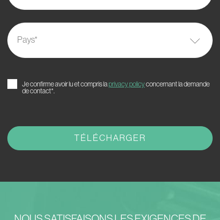
Pays
*
Je confirme avoir lu et compris la
privacy policy
concernant la demande
de contact*.
NOUS SATISFAISONS LES EXIGENCES DE