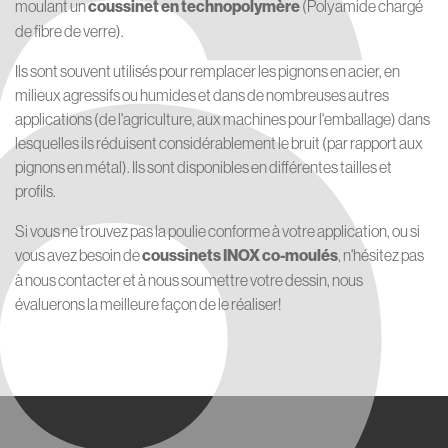
6
moulant un
coussinet en technopolymère
(Polyamide chargé
de fibre de verre).
Ils sont souvent utilisés pour remplacer les pignons en acier, en
milieux agressifs ou humides et dans de nombreuses autres
applications (de l'agriculture, aux machines pour l'emballage) dans
lesquelles ils réduisent considérablement le bruit (par rapport aux
pignons en métal). Ils sont disponibles en différentes tailles et
profils.
Si vous ne trouvez pas la poulie conforme à votre application, ou si
vous avez besoin de
coussinets INOX co-moulés
, n'hésitez pas
à nous contacter et à nous soumettre votre dessin, nous
évaluerons la meilleure façon de le réaliser!