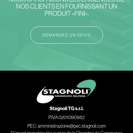
NOS CLIENTS EN FOURNISSANT UN
PRODUIT «FINI».
DEMANDEZ UN DEVIS
Stagnoli TG s.r.l.
P.IVA 02011390982
PEC: amministrazione@pec.stagnoli.com
Dûment immatriculée auprès de la Chambre de Commerce