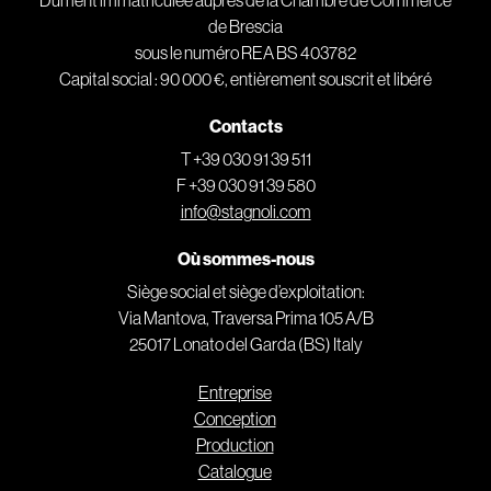
de Brescia
sous le numéro REA BS 403782
Capital social : 90 000 €, entièrement souscrit et libéré
Contacts
T +39 030 91 39 511
F +39 030 91 39 580
info@stagnoli.com
Où sommes-nous
Siège social et siège d’exploitation:
Via Mantova, Traversa Prima 105 A/B
25017 Lonato del Garda (BS) Italy
Entreprise
Conception
Production
Catalogue