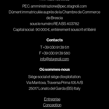
PEC: amministrazione@pec.stagnoli.com
Dûment immatriculée auprès de la Chambre de Commerce
de Brescia
sous le numéro REA BS 403782
Capital social : 90 000 €, entièrement souscrit et libéré
Contacts
T +39 030 91 39 511
F +39 030 91 39 580
info@stagnoli.com
Où sommes-nous
Siège social et siège d’exploitation:
Via Mantova, Traversa Prima 105 A/B
25017 Lonato del Garda (BS) Italy
Entreprise
Conception