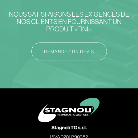
NOUS SATISFAISONS LES EXIGENCES DE
NOS CLIENTS EN FOURNISSANT UN
PRODUIT «FINI».
DEMANDEZ UN DEVIS
Stagnoli TG s.r.l.
P.IVA 02011390982