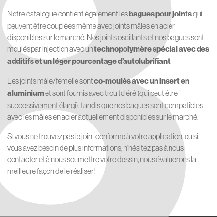
8
Notre catalogue contient également les
bagues pour joints
qui
peuvent être couplées même avec joints mâles en acier
disponibles sur le marché. Nos joints oscillants et nos bagues sont
moulés par injection avec un
technopolymère spécial avec des
additifs et un léger pourcentage d’autolubrifiant
.
Les joints mâle/femelle sont
co-moulés avec un insert en
aluminium
et sont fournis avec trou toléré (qui peut être
successivement élargi), tandis que nos bagues sont compatibles
avec les mâles en acier actuellement disponibles sur le marché.
Si vous ne trouvez pas le joint conforme à votre application, ou si
vous avez besoin de plus informations, n'hésitez pas à nous
contacter et à nous soumettre votre dessin, nous évaluerons la
meilleure façon de le réaliser!