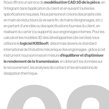
Nous offrons un service de
modélisation CAD 3D de la pièce
, en
l’intégrant dans l’application du client et en suivant toutes les
spécifications requises. Nous pensons et créons des projets clés
en main de réducteurs (à vis sans fin, de trains d’engrenages, etc.)
en partant d’une idée ou des spécifications fournies du client, en
réalisant du carter (ou supports) aux engrenages internes. Pour les
calculs et les modèles 3D des développantes (de cercles) nous
utilisons le
logiciel KISSsoft
, désormais devenu le standard
international de l’industrie mécanique des engrenages : grâce à cet
instrument nous sommes en mesure
d’équilibrer et d’optimiser
le rendement de la transmission
, en obtenant les données sur
le recouvrement, les analyses de contact et les simulations de
dissipation thermique.