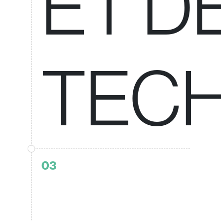
ET D
TEC
03