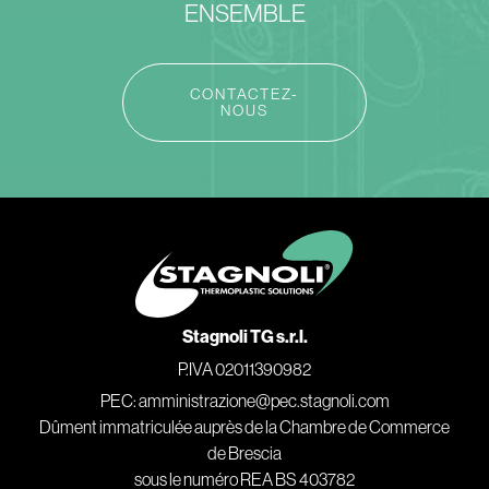
ENSEMBLE
CONTACTEZ-
NOUS
Stagnoli TG s.r.l.
P.IVA 02011390982
PEC: amministrazione@pec.stagnoli.com
Dûment immatriculée auprès de la Chambre de Commerce
de Brescia
sous le numéro REA BS 403782