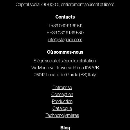
Capital social : 90 000 €, entièrement souscrit et libéré
Contacts
T +39 030 91 39 511
F +39 030 91 39 580
info@stagnoli.com
Où sommes-nous
Siège social et siège d’exploitation:
Via Mantova, Traversa Prima 105 A/B
25017 Lonato del Garda (BS) Italy
Entreprise
Conception
Production
Catalogue
Technopolymères
Blog