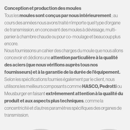
Conception et production des moules
Tous les
moules sont conçus par nous intérieurement
; au
cours des années nous avons traité n’importe quel type d’organe
de transmission, en concevant des moules à dévissage, multi-
panier à chambre chaude ou pour co- moulage et beaucoup plus
encore.
Nous fournissons un cahier des charges du moule que nous allons
concevoir et dédions une
attention particulière à la qualité
des aciers (que nous vérifions auprès tous nos
fournisseurs) et à la garantie de la durée de l’équipement.
Selon les spécifications fournies également par le client, nous
utilisons les meilleurs composants comme
HASCO, Pedrotti
ou
Meusburger en faisant
extrêmement attention à la qualité du
produit et aux aspects plus techniques
, comme la
concentricité et d’autres paramètres spécifiques des organes de
transmission.