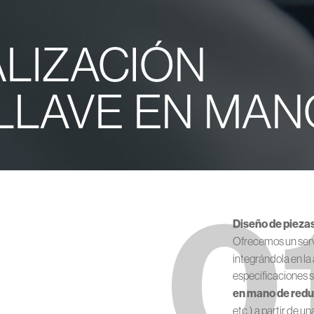
ALIZACIÓN
LLAVE EN MAN
0
Diseño de pieza
Ofrecemos un serv
integrándola en la 
especificaciones 
en mano de red
etc.) a partir de 