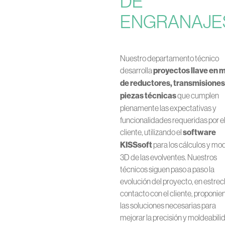
DE
ENGRANAJE
Nuestro departamento técnico
desarrolla
proyectos llave en 
de reductores, transmisiones
piezas técnicas
que cumplen
plenamente las expectativas y
funcionalidades requeridas por e
cliente, utilizando el
software
KISSsoft
para los cálculos y mo
3D de las evolventes. Nuestros
técnicos siguen paso a paso la
evolución del proyecto, en estre
contacto con el cliente, proponie
las soluciones necesarias para
mejorar la precisión y moldeabili