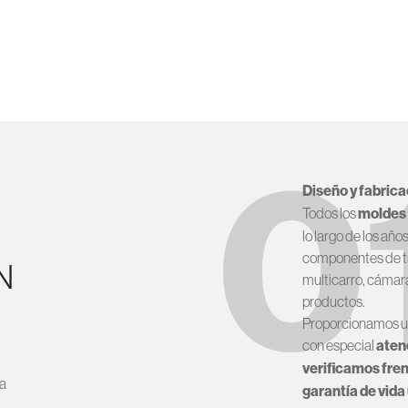
0
Diseño y fabric
Todos los
moldes 
lo largo de los añ
componentes de t
N
multicarro, cámar
productos.
Proporcionamos un
con especial
atenc
verificamos fren
 a
garantía de vida 