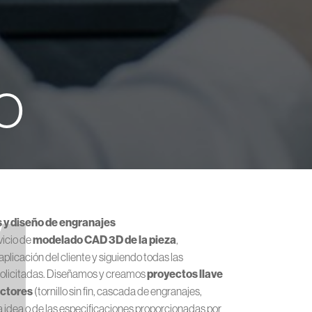
O
1
s y diseño de engranajes
icio de
modelado CAD 3D de la pieza
,
aplicación del cliente y siguiendo todas las
solicitadas. Diseñamos y creamos
proyectos llave
uctores
(tornillo sin fin, cascada de engranajes,
una idea o de las especificaciones proporcionadas por