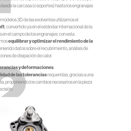
o desde la carcasa (o soportes) hasta los engranajes
y modelos 3D de las evolventes utilizamos el
oft
, convertido ya en el estándar internacional de la
 en el campo de los engranajes: con esta
emos
equilibrar y optimizar el rendimiento de la
teniendo datos sobre el recubrimiento, análisis de
2
iones de disipación de calor.
olerancias y deformaciones
.
lidad de las tolerancias
requeridas, gracias a una
ia, proponiendo los cambios necesarios en la pieza
ecisión.