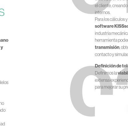
el cliente, creand
S
internos.
Para los cálculos 
software KISSs
industria mecánica
mano
herramienta pod
 y
transmisión
, ob
0
contacto y simulac
Definición de t
l
Definimos la
viabi
extensa experienc
delos
para mejorar su pr
cho
ndo
dad