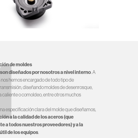
1
ación de moldes
son diseñados por nosotros a nivel interno
. A
os nos hemos encargado de todo tipo de
ransmisión, diseñando moldes de desenrosque,
a caliente o comoldeo, entre otros muchos
a especificación clara del molde que diseñamos,
ión a la calidad de los aceros (que
te a todos nuestros proveedores) y a la
útil de los equipos
.