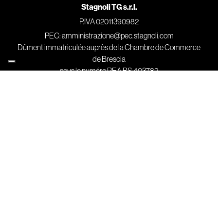
Stagnoli TG s.r.l.
P.IVA 02011390982
PEC: amministrazione@pec.stagnoli.com
Dûment immatriculée auprès de la Chambre de Commerce
de Brescia
sous le numéro REA BS 403782
Capital social : 90 000 €, entièrement souscrit et libéré
Contacts
T +39 030 91 39 511
F +39 030 91 39 580
info@stagnoli.com
Où sommes-nous
Siège social et siège d’exploitation:
Via Mantova, Traversa Prima 105 A/B
25017 Lonato del Garda (BS) Italy