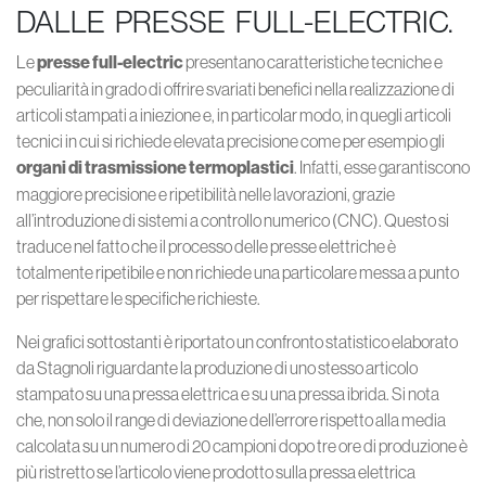
DALLE PRESSE FULL-ELECTRIC.
Le
presse full-electric
presentano caratteristiche tecniche e
peculiarità in grado di offrire svariati benefici nella realizzazione di
articoli stampati a iniezione e, in particolar modo, in quegli articoli
tecnici in cui si richiede elevata precisione come per esempio gli
organi di trasmissione termoplastici
. Infatti, esse garantiscono
maggiore precisione e ripetibilità nelle lavorazioni, grazie
all’introduzione di sistemi a controllo numerico (CNC). Questo si
traduce nel fatto che il processo delle presse elettriche è
totalmente ripetibile e non richiede una particolare messa a punto
per rispettare le specifiche richieste.
Nei grafici sottostanti è riportato un confronto statistico elaborato
da Stagnoli riguardante la produzione di uno stesso articolo
stampato su una pressa elettrica e su una pressa ibrida. Si nota
che, non solo il range di deviazione dell’errore rispetto alla media
calcolata su un numero di 20 campioni dopo tre ore di produzione è
più ristretto se l’articolo viene prodotto sulla pressa elettrica