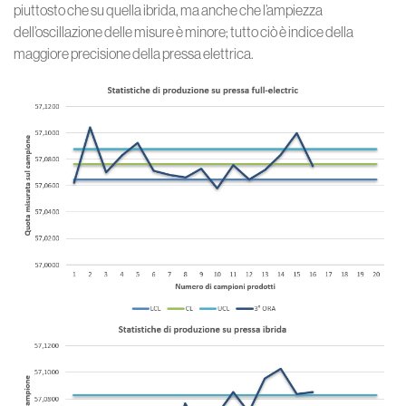
piuttosto che su quella ibrida, ma anche che l’ampiezza
dell’oscillazione delle misure è minore; tutto ciò è indice della
maggiore precisione della pressa elettrica.