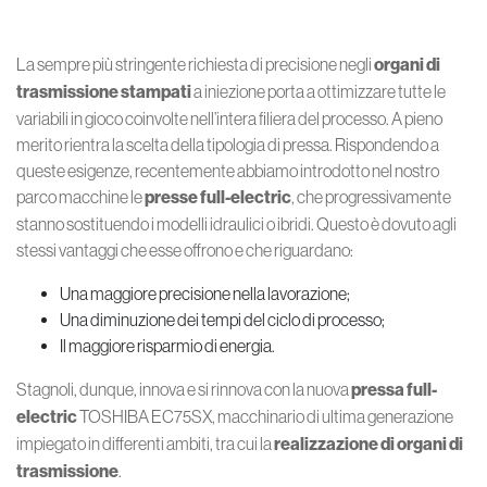
La sempre più stringente richiesta di precisione negli
organi di
trasmissione stampati
a iniezione porta a ottimizzare tutte le
variabili in gioco coinvolte nell’intera filiera del processo. A pieno
merito rientra la scelta della tipologia di pressa. Rispondendo a
queste esigenze, recentemente abbiamo introdotto nel nostro
parco macchine le
presse full-electric
, che progressivamente
stanno sostituendo i modelli idraulici o ibridi. Questo è dovuto agli
stessi vantaggi che esse offrono e che riguardano:
Una maggiore precisione nella lavorazione;
Una diminuzione dei tempi del ciclo di processo;
Il maggiore risparmio di energia.
Stagnoli, dunque, innova e si rinnova con la nuova
pressa full-
electric
TOSHIBA EC75SX, macchinario di ultima generazione
impiegato in differenti ambiti, tra cui la
realizzazione di organi di
trasmissione
.