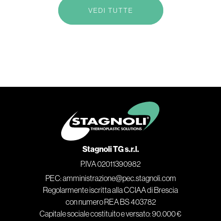
VEDI TUTTE
Stagnoli TG s.r.l.
P.IVA 02011390982
PEC: amministrazione@pec.stagnoli.com
Regolarmente iscritta alla CCIAA di Brescia
con numero REA BS 403782
Capitale sociale costituito e versato: 90.000 €