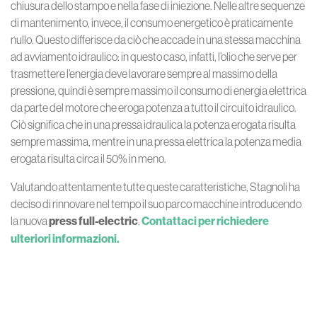
chiusura dello stampo e nella fase di iniezione. Nelle altre sequenze
di mantenimento, invece, il consumo energetico è praticamente
nullo. Questo differisce da ciò che accade in una stessa macchina
ad avviamento idraulico: in questo caso, infatti, l’olio che serve per
trasmettere l’energia deve lavorare sempre al massimo della
pressione, quindi è sempre massimo il consumo di energia elettrica
da parte del motore che eroga potenza a tutto il circuito idraulico.
Ciò significa che in una pressa idraulica la potenza erogata risulta
sempre massima, mentre in una pressa elettrica la potenza media
erogata risulta circa il 50% in meno.
Valutando attentamente tutte queste caratteristiche, Stagnoli ha
deciso di rinnovare nel tempo il suo parco macchine introducendo
la nuova
press full-electric
.
Contattaci per richiedere
ulteriori informazioni.