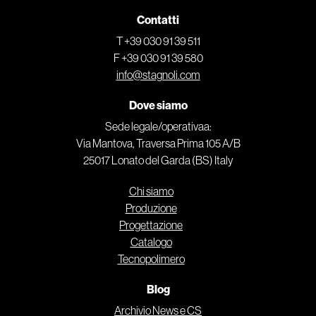
Contatti
T +39 030 91 39 511
F +39 030 91 39 580
info@stagnoli.com
Dove siamo
Sede legale/operativaa:
Via Mantova, Traversa Prima 105 A/B
25017 Lonato del Garda (BS) Italy
Chi siamo
Produzione
Progettazione
Catalogo
Tecnopolimero
Blog
Archivio News e CS