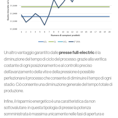
Un altro vantaggio garantito dalle
presse full-electric
è la
diminuzione del tempo di ciclo del processo: grazie alla verifica
costante di ogni posizionamento e al controllo preciso
dell’avanzamento della vite e della pressione è possibile
perfezionare il processo che consente di diminuire il tempo di ogni
stadio. Ciò consente una diminuzione generale del tempo totale di
produzione.
Infine, il risparmio energetico è una caratteristica da non
sottovalutare: in questa tipologia di presse la potenza
somministrata è massima unicamente nelle fasi di apertura e