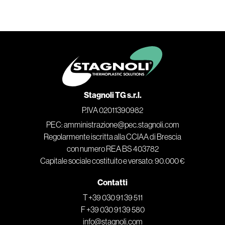
Stagnoli TG s.r.l.
P.IVA 02011390982
PEC: amministrazione@pec.stagnoli.com
Regolarmente iscritta alla CCIAA di Brescia
con numero REA BS 403782
Capitale sociale costituito e versato: 90.000 €
Contatti
T +39 030 91 39 511
F +39 030 91 39 580
info@stagnoli.com