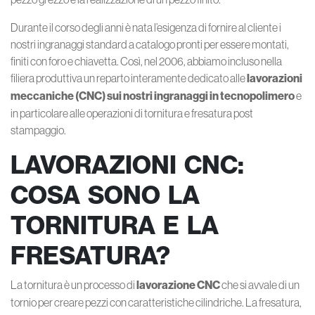
Durante il corso degli anni è nata l’esigenza di fornire al cliente i
nostri ingranaggi standard a catalogo pronti per essere montati,
finiti con foro e chiavetta. Così, nel 2006, abbiamo incluso nella
filiera produttiva un reparto interamente dedicato alle
lavorazioni
meccaniche (CNC) sui nostri ingranaggi in tecnopolimero
e
in particolare alle operazioni di tornitura e fresatura post
stampaggio.
LAVORAZIONI CNC:
COSA SONO LA
TORNITURA E LA
FRESATURA?
La tornitura è un processo di
lavorazione CNC
che si avvale di un
tornio per creare pezzi con caratteristiche cilindriche. La fresatura,