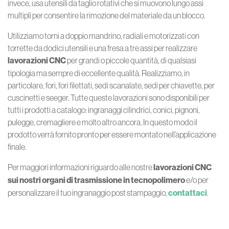
invece, usa utensili da taglio rotativi che si muovono lungo assi
multipli per consentire la rimozione del materiale da un blocco.
Utilizziamo torni a doppio mandrino, radiali e motorizzati con
torrette da dodici utensili e una fresa a tre assi per realizzare
lavorazioni CNC
per grandi o piccole quantità, di qualsiasi
tipologia ma sempre di eccellente qualità. Realizziamo, in
particolare, fori, fori filettati, sedi scanalate, sedi per chiavette, per
cuscinetti e seeger. Tutte queste lavorazioni sono disponibili per
tutti i prodotti a catalogo: ingranaggi cilindrici, conici, pignoni,
pulegge, cremagliere e molto altro ancora. In questo modo il
prodotto verrà fornito pronto per essere montato nell’applicazione
finale.
Per maggiori informazioni riguardo alle nostre
lavorazioni CNC
sui nostri organi di trasmissione in tecnopolimero
e/o per
personalizzare il tuo ingranaggio post stampaggio,
contattaci
.