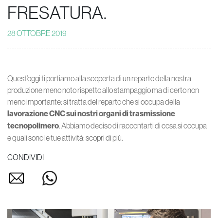
FRESATURA.
28 OTTOBRE 2019
Quest’oggi ti portiamo alla scoperta di un reparto della nostra
produzione meno noto rispetto allo stampaggio ma di certo non
meno importante: si tratta del reparto che si occupa della
lavorazione CNC sui nostri organi di trasmissione
tecnopolimero
. Abbiamo deciso di raccontarti di cosa si occupa
e quali sono le tue attività: scopri di più.
CONDIVIDI