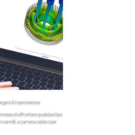
organi di trasmissione.
rmesso di affrontare qualsiasi tipo
on carrelli, a camera calda o per