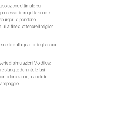
la soluzione ottimale per
 processo di progettazione e
usburger - dipendono
i, al fine di ottenere il miglior
celta e alla qualità degli acciai
erie di simulazioni Moldflow.
e sfuggite durante le fasi
ti di iniezione, i canali di
stampaggio.