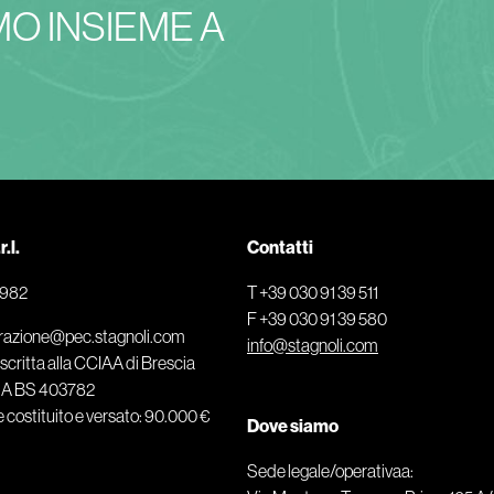
O INSIEME A
.l.
Contatti
0982
T +39 030 91 39 511
F +39 030 91 39 580
razione@pec.stagnoli.com
info@stagnoli.com
critta alla CCIAA di Brescia
EA BS 403782
e costituito e versato: 90.000 €
Dove siamo
Sede legale/operativaa: