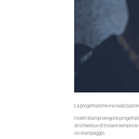
La progettazione e la realizzazion
I nostri stampi vengono progettati
di richiesta e di trovare sempre la
co-stampaggio.