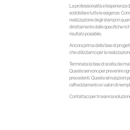
La professionalità e l’esperienza d
soddisfare tutte le esigenze. Co
realizzazione degli stampi in qu
direttamente dalle specifiche richie
risultato possibile.
Ancora prima della fase di progett
che utilizziamo per la realizzazion
Terminata la fase di scelta dei m
Queste servono per prevenire ogni 
precedenti. Queste simulazioni perm
raffreddamento e i valori di rie
Contattaci per trovare la soluzion