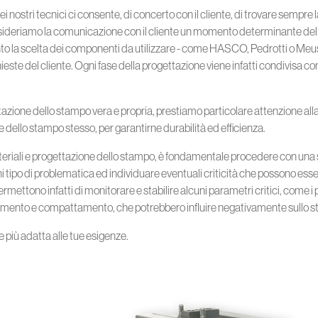
ei nostri tecnici ci consente, di concerto con il cliente, di trovare sempre 
nsideriamo la comunicazione con il cliente un momento determinante del
anto la scelta dei componenti da utilizzare - come HASCO, Pedrotti o Me
ste del cliente. Ogni fase della progettazione viene infatti condivisa con lu
azione dello stampo vera e propria, prestiamo particolare attenzione alla s
e dello stampo stesso, per garantirne durabilità ed efficienza.
ateriali e progettazione dello stampo, è fondamentale procedere con una s
tipo di problematica ed individuare eventuali criticità che possono esser
ettono infatti di monitorare e stabilire alcuni parametri critici, come i pun
mpimento e compattamento, che potrebbero influire negativamente sullo 
e più adatta alle tue esigenze.