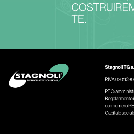
COSTRUIREM
TE.
Stagnoli TG s.r
P.IVA 0201139
PEC: amminist
Regolarmente is
con numero R
Capitale social