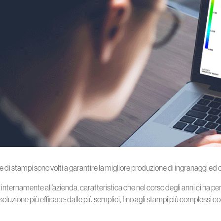
e di stampi sono volti a garantire la migliore produzione di ingranaggi ed 
 internamente all’azienda, caratteristica che nel corso degli anni ci ha pe
 soluzione più efficace: dalle più semplici, fino agli stampi più complessi c