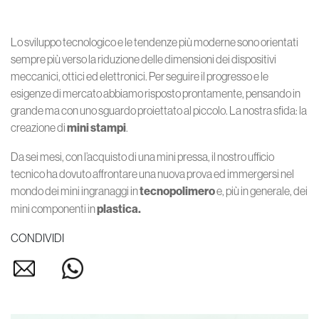
Lo sviluppo tecnologico e le tendenze più moderne sono orientati
sempre più verso la riduzione delle dimensioni dei dispositivi
meccanici, ottici ed elettronici. Per seguire il progresso e le
esigenze di mercato abbiamo risposto prontamente, pensando in
grande ma con uno sguardo proiettato al piccolo. La nostra sfida: la
creazione di
mini stampi
.
Da sei mesi, con l’acquisto di una mini pressa, il nostro ufficio
tecnico ha dovuto affrontare una nuova prova ed immergersi nel
mondo dei mini ingranaggi in
tecnopolimero
e, più in generale, dei
mini componenti in
plastica.
CONDIVIDI