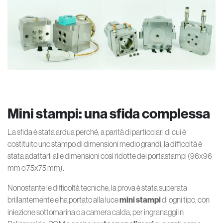
Mini stampi: una sfida complessa
La sfida è stata ardua perché, a parità di particolari di cui è
costituito uno stampo di dimensioni medio grandi, la difficoltà è
stata adattarli alle dimensioni così ridotte dei portastampi (96x96
mm o 75x75 mm).
Nonostante le difficoltà tecniche, la prova è stata superata
brillantemente e ha portato alla luce
mini stampi
di ogni tipo, con
iniezione sottomarina o a camera calda, per ingranaggi in