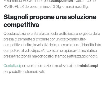
Poliammide, POM e anche per
tecnopolimeri
avanzati come
PA46 e PEEK del peso minimo di 0.01gr e massimo di 15gr.
Stagnoli propone una soluzione
competitiva
Questa soluzione, unita alla particolare efficienza energetica della
pressa, ci permette di produrre con un costo orario ultra-
competitivo. Inoltre, la velocità della pressa e la sua affidabilità, la fa
competere a livello di pezzi\h con stampi a più cavità montati su
presse tradizionali, ma con costi di stampo e attrezzaggio ridotti.
Contattaci
per avere informazioni e realizzare i tuoi
mini stampi
per prodotti customerizzati.