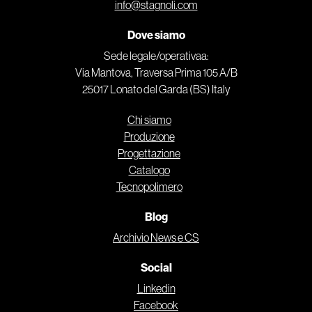
info@stagnoli.com
Dove siamo
Sede legale/operativaa:
Via Mantova, Traversa Prima 105 A/B
25017 Lonato del Garda (BS) Italy
Chi siamo
Produzione
Progettazione
Catalogo
Tecnopolimero
Blog
Archivio News e CS
Social
Linkedin
Facebook