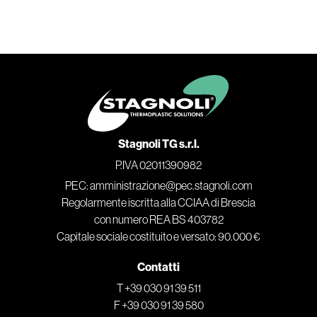
Stagnoli TG s.r.l.
P.IVA 02011390982
PEC: amministrazione@pec.stagnoli.com
Regolarmente iscritta alla CCIAA di Brescia
con numero REA BS 403782
Capitale sociale costituito e versato: 90.000 €
Contatti
T +39 030 91 39 511
F +39 030 91 39 580