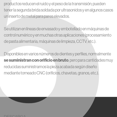
5
productos reducen el ruido y el peso de la transmisión; pueden
tener la segunda brida soldada por ultrasonidos y en algunos casos
un inserto de metal para pares elevados.
Se utilizan en líneas de envasado y embotellado en máquinas de
control numérico y en muchas otras aplicaciones (procesamiento
de pasta alimentaria, máquinas de limpieza, CCTV, etc.).
Disponibles en varios números de dientes y perfiles, normalmente
se suministran con orificio en bruto
, pero para cantidades muy
reducidas suministramos la pieza acabada según diseño
mediante torneado CNC (orificios, chavetas, granos, etc.).
DESCARGA