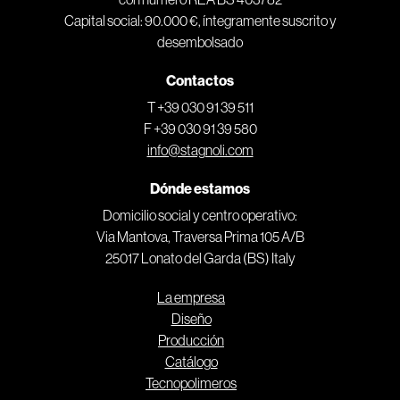
Capital social: 90.000 €, íntegramente suscrito y
desembolsado
Contactos
T +39 030 91 39 511
F +39 030 91 39 580
info@stagnoli.com
Dónde estamos
Domicilio social y centro operativo:
Via Mantova, Traversa Prima 105 A/B
25017 Lonato del Garda (BS) Italy
La empresa
Diseño
Producción
Catálogo
Tecnopolimeros