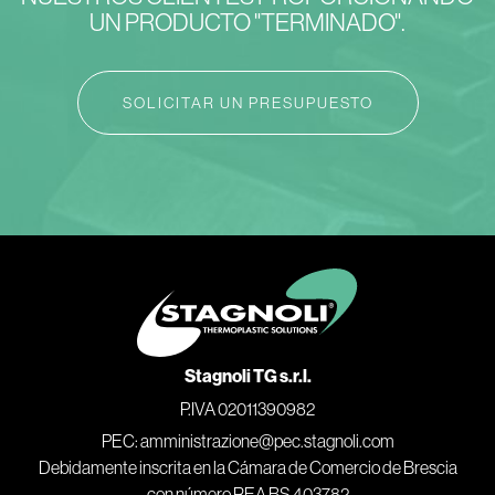
UN PRODUCTO "TERMINADO".
SOLICITAR UN PRESUPUESTO
Stagnoli TG s.r.l.
P.IVA 02011390982
PEC: amministrazione@pec.stagnoli.com
Debidamente inscrita en la Cámara de Comercio de Brescia
con número REA BS 403782