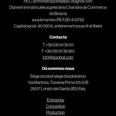
PEC: amministrazione@pec.stagnoli.com
Dûment immatriculée auprès de la Chambre de Commerce
de Brescia
sous le numéro REA BS 403782
Capital social : 90 000 €, entièrement souscrit et libéré
Contacts
T +39 030 91 39 511
F +39 030 91 39 580
info@stagnoli.com
Où sommes-nous
Siège social et siège d’exploitation:
Via Mantova, Traversa Prima 105 A/B
25017 Lonato del Garda (BS) Italy
Entreprise
Conception
Production