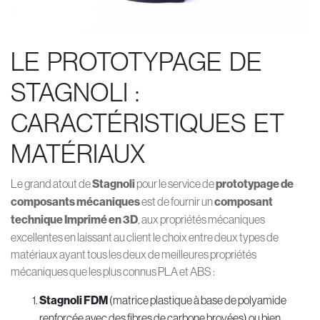
LE PROTOTYPAGE DE
STAGNOLI :
CARACTÉRISTIQUES ET
MATÉRIAUX
Le grand atout de
Stagnoli
pour le service de
prototypage de
composants mécaniques
est de fournir un
composant
technique Imprimé en 3D
, aux propriétés mécaniques
excellentes en laissant au client le choix entre deux types de
matériaux ayant tous les deux de meilleures propriétés
mécaniques que les plus connus PLA et ABS :
Stagnoli FDM
(matrice plastique à base de polyamide
renforcée avec des fibres de carbone broyées) ou bien