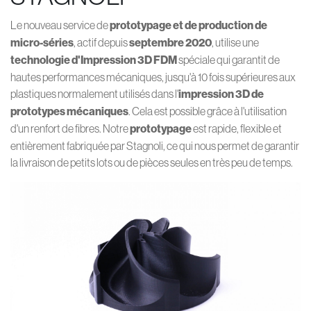
Le nouveau service de
prototypage et de production de
micro-séries
, actif depuis
septembre 2020
, utilise une
technologie d'Impression 3D FDM
spéciale qui garantit de
hautes performances mécaniques, jusqu'à 10 fois supérieures aux
plastiques normalement utilisés dans l'
impression 3D de
prototypes mécaniques
. Cela est possible grâce à l'utilisation
d'un renfort de fibres. Notre
prototypage
est rapide, flexible et
entièrement fabriquée par Stagnoli, ce qui nous permet de garantir
la livraison de petits lots ou de pièces seules en très peu de temps.