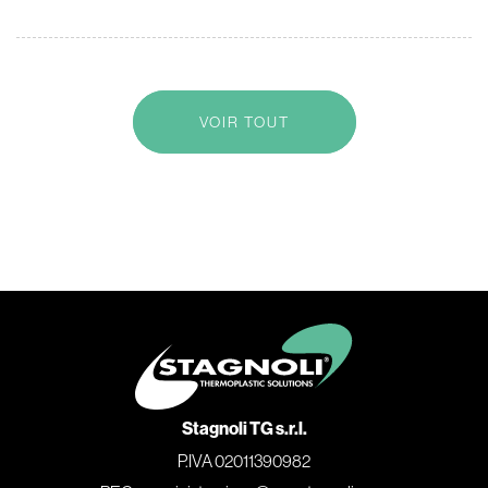
VOIR TOUT
Stagnoli TG s.r.l.
P.IVA 02011390982