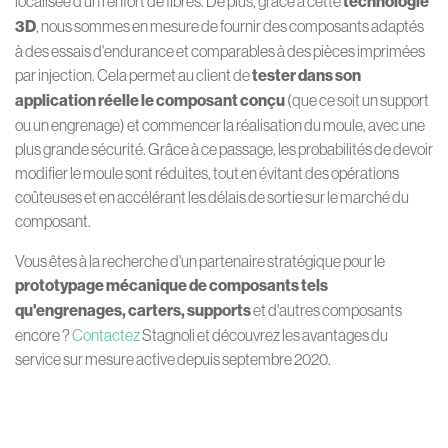
localisée d'un renfort de fibres. De plus, grâce à cette
technologie
3D
, nous sommes en mesure de fournir des composants adaptés
à des essais d'endurance et comparables à des pièces imprimées
par injection. Cela permet au client de
tester dans son
application réelle le composant conçu
(que ce soit un support
ou un engrenage) et commencer la réalisation du moule, avec une
plus grande sécurité. Grâce à ce passage, les probabilités de devoir
modifier le moule sont réduites, tout en évitant des opérations
coûteuses et en accélérant les délais de sortie sur le marché du
composant.
Vous êtes à la recherche d'un partenaire stratégique pour le
prototypage mécanique de composants tels
qu'engrenages, carters, supports
et d'autres composants
encore ?
Contactez
Stagnoli et découvrez les avantages du
service sur mesure active depuis septembre 2020.