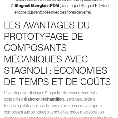
Stagnoli fiberglass FDM
(dans lequel Stagnoli FDM est
encore plus renforcée avec des fibres de verre).
LES AVANTAGES DU
PROTOTYPAGE DE
COMPOSANTS
MÉCANIQUES AVEC
STAGNOLI : ÉCONOMIES
DE TEMPS ET DE COÛTS
L'avantage qui distingue Stagnoli de la concurrence est la
possibilité d'
élaborer l'échantillon
: la nouveauté de la
technologie Stagnoli est de réussir à renforcer davantage le
composant aux points les plus sollicités, grâce à la déposition