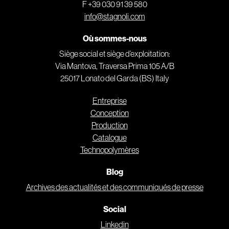
F +39 030 91 39 580
info@stagnoli.com
Où sommes-nous
Siège social et siège d’exploitation:
Via Mantova, Traversa Prima 105 A/B
25017 Lonato del Garda (BS) Italy
Entreprise
Conception
Production
Catalogue
Technopolymères
Blog
Archives des actualités et des communiqués de presse
Social
Linkedin