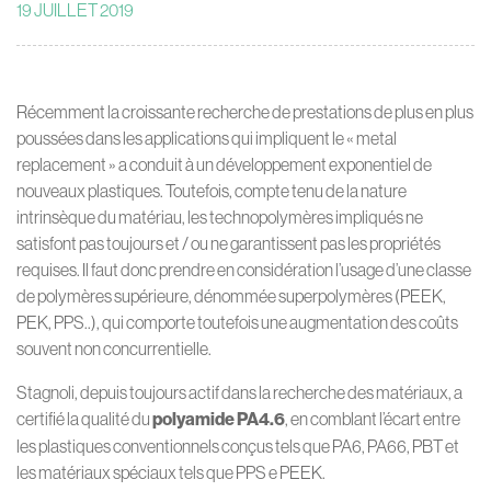
19 JUILLET 2019
Récemment la croissante recherche de prestations de plus en plus
poussées dans les applications qui impliquent le « metal
replacement » a conduit à un développement exponentiel de
nouveaux plastiques. Toutefois, compte tenu de la nature
intrinsèque du matériau, les technopolymères impliqués ne
satisfont pas toujours et / ou ne garantissent pas les propriétés
requises. Il faut donc prendre en considération l’usage d’une classe
de polymères supérieure, dénommée superpolymères (PEEK,
PEK, PPS..), qui comporte toutefois une augmentation des coûts
souvent non concurrentielle.
Stagnoli, depuis toujours actif dans la recherche des matériaux, a
certifié la qualité du
polyamide PA4.6
, en comblant l’écart entre
les plastiques conventionnels conçus tels que PA6, PA66, PBT et
les matériaux spéciaux tels que PPS e PEEK.