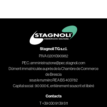
Stagnoli TG s.r.l.
P.IVA 02011390982
PEC: amministrazione@pec.stagnoli.com
Dûment immatriculée auprès de la Chambre de Commerce
de Brescia
sous le numéro REA BS 403782
Capital social : 90 000 €, entièrement souscrit et libéré
Contacts
T +39 030 91 39 511