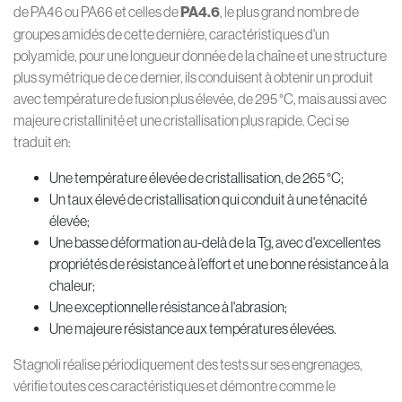
de PA46 ou PA66 et celles de
PA4.6
, le plus grand nombre de
groupes amidés de cette dernière, caractéristiques d'un
polyamide, pour une longueur donnée de la chaîne et une structure
plus symétrique de ce dernier, ils conduisent à obtenir un produit
avec température de fusion plus élevée, de 295 °C, mais aussi avec
majeure cristallinité et une cristallisation plus rapide. Ceci se
traduit en:
Une température élevée de cristallisation, de 265 °C;
Un taux élevé de cristallisation qui conduit à une ténacité
élevée;
Une basse déformation au-delà de la Tg, avec d'excellentes
propriétés de résistance à l’effort et une bonne résistance à la
chaleur;
Une exceptionnelle résistance à l'abrasion;
Une majeure résistance aux températures élevées.
Stagnoli réalise périodiquement des tests sur ses engrenages,
vérifie toutes ces caractéristiques et démontre comme le