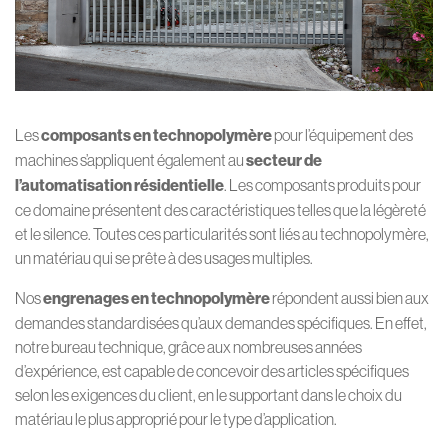
Les
composants en technopolymère
pour l’équipement des
machines s’appliquent également au
secteur de
l’automatisation résidentielle
. Les composants produits pour
ce domaine présentent des caractéristiques telles que la légèreté
et le silence. Toutes ces particularités sont liés au technopolymère,
un matériau qui se prête à des usages multiples.
Nos
engrenages en technopolymère
répondent aussi bien aux
demandes standardisées qu’aux demandes spécifiques. En effet,
notre bureau technique, grâce aux nombreuses années
d’expérience, est capable de concevoir des articles spécifiques
selon les exigences du client, en le supportant dans le choix du
matériau le plus approprié pour le type d’application.