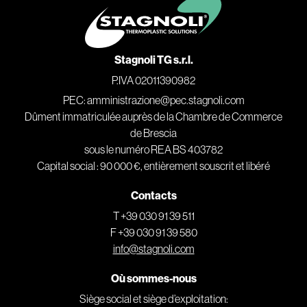
Stagnoli TG s.r.l.
P.IVA 02011390982
PEC: amministrazione@pec.stagnoli.com
Dûment immatriculée auprès de la Chambre de Commerce
de Brescia
sous le numéro REA BS 403782
Capital social : 90 000 €, entièrement souscrit et libéré
Contacts
T +39 030 91 39 511
F +39 030 91 39 580
info@stagnoli.com
Où sommes-nous
Siège social et siège d’exploitation: