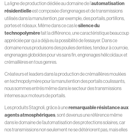
La ligne de production dédiée au domaine de l’
automatisation
résidentielle
est composée d’engrenages et de transmissions
utilisés dans la manutention, par exemple, des portails, portillons,
portes et rideaux. Même dans ce cas le
silence du
technopolymère
fait la différence, une caractéristique beaucoup
appréciée par qui a déjà eu la possibilité de l’essayer. Dans ce
domaine nous produisons des poulies dentées, tendeur à courroie,
engrenages globoïdes pour vis sans fin, engrenages hélicoïdaux et
crémaillères en tous genres.
Créateurs et leaders dans la production de crémaillères moulées
en technopolymère pour la manutention des portails coulissants,
nous sommes entrés même dans le secteur des transmissions
internes aux moteurs de portails.
Les produits Stagnoli, grâce à une
remarquable résistance aux
agents atmosphériques
, sont devenus une référence même
dans le domaine de l’automatisation des protections solaires, car
nos transmissions non seulement ne se détériorent pas, mais elles