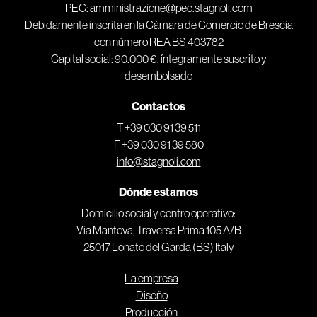
PEC: amministrazione@pec.stagnoli.com
Debidamente inscrita en la Cámara de Comercio de Brescia
con número REA BS 403782
Capital social: 90.000 €, íntegramente suscrito y
desembolsado
Contactos
T +39 030 91 39 511
F +39 030 91 39 580
info@stagnoli.com
Dónde estamos
Domicilio social y centro operativo:
Via Mantova, Traversa Prima 105 A/B
25017 Lonato del Garda (BS) Italy
La empresa
Diseño
Producción