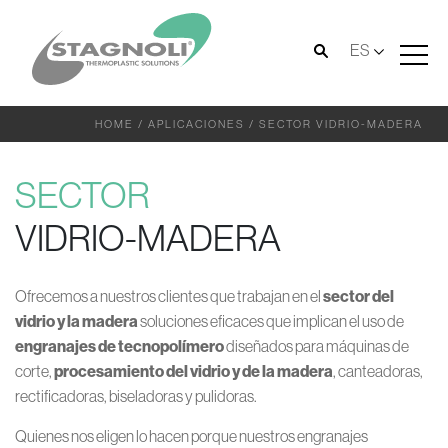
ES
HOME
/
APLICACIONES
/
SECTOR VIDRIO-MADERA
SECTOR
VIDRIO-MADERA
Ofrecemos a nuestros clientes que trabajan en el
sector del
vidrio y la madera
soluciones eficaces que implican el uso de
engranajes de tecnopolímero
diseñados para máquinas de
corte,
procesamiento del vidrio y de la madera
, canteadoras,
rectificadoras, biseladoras y pulidoras.
Quienes nos eligen lo hacen porque nuestros engranajes