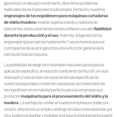
garantizan un elevado rendimiento, libre de los problemas
habituales de los materiales tradicionales. De hecho, nuestros
engranajes de tecnopolímero para máquinas cortadoras
de vidrio/madera
no están sujetos a óxido y residuos de
lubricantes: estas características les confieren una alta
fiabilidad
durante la producción y el uso
. Además, la ligereza de los
engranajes (pesan aproximadamente 7 veces menos que sus
contrapartes de acero) garantiza una reducción general de la
inercia de toda la máquina.
La posibilidad de elegir los materiales más adecuados para la
aplicación específica, el reducido coeficiente de fricción, el ruido
atenuado y todo el resto de características específicas de
nuestros engranajes convierten a las piezas de transmisión de
tecnopolímero en el material perfecto para las empresas que
producen
maquinaria para el procesamiento del vidrio y la
madera
. La ventaja de confiar en nuestra empresa es doble: por
un lado, ofrecemos un amplio catálogo de soluciones estándar, por
otro, podemos diseñar y moldear el producto íntegramente a partir