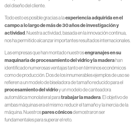
del diseño del cliente.
Todo esto es posible gracias a la
experiencia adquirida en el
campo a lo largo de más de 30 años de investigación y
actividad
. Nuestra actividad, basada en la innovación continua,
nos ha permitido alcanzar importantes resultados internacionales.
Las empresas que han montado nuestros
engranajes en su
maquinaria de procesamiento del vidrio y la madera
han
identificado numerosas ventajas tanto en términos económicos
como de producción. Dos de los innumerables ejemplos de uso se
refieren a un modelo de biseladora de tamaño reducido para el
procesamiento del vidrio
y un modelo de canteadora
automática monolateral para
trabajar la madera
. El objetivo de
ambas máquinas era el mismo: reducir el tamaño y la inercia de la
máquina. Nuestros
pares cónicos
demostraron ser
fundamentales para superar el reto.