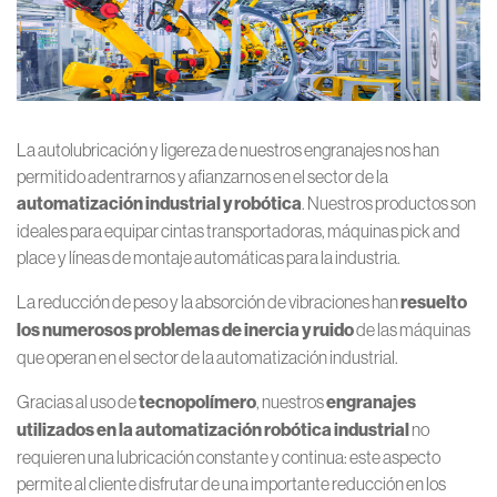
La autolubricación y ligereza de nuestros engranajes nos han
permitido adentrarnos y afianzarnos en el sector de la
automatización industrial y robótica
. Nuestros productos son
ideales para equipar cintas transportadoras, máquinas pick and
place y líneas de montaje automáticas para la industria.
La reducción de peso y la absorción de vibraciones han
resuelto
los numerosos problemas de inercia y ruido
de las máquinas
que operan en el sector de la automatización industrial.
Gracias al uso de
tecnopolímero
, nuestros
engranajes
utilizados en la automatización robótica industrial
no
requieren una lubricación constante y continua: este aspecto
permite al cliente disfrutar de una importante reducción en los