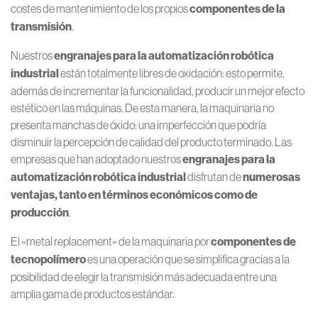
costes de mantenimiento de los propios
componentes de la
transmisión
.
Nuestros
engranajes para la automatización robótica
industrial
están totalmente libres de oxidación: esto permite,
además de incrementar la funcionalidad, producir un mejor efecto
estético en las máquinas. De esta manera, la maquinaria no
presenta manchas de óxido: una imperfección que podría
disminuir la percepción de calidad del producto terminado. Las
empresas que han adoptado nuestros
engranajes para la
automatización robótica industrial
disfrutan de
numerosas
ventajas, tanto en términos económicos como de
producción
.
El «metal replacement» de la maquinaria por
componentes de
tecnopolímero
es una operación que se simplifica gracias a la
posibilidad de elegir la transmisión más adecuada entre una
amplia gama de productos estándar.