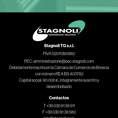
Stagnoli TG s.r.l.
P.IVA 02011390982
PEC: amministrazione@pec.stagnoli.com
Debidamente inscrita en la Cámara de Comercio de Brescia
con número REA BS 403782
Capital social: 90.000 €, íntegramente suscrito y
desembolsado
Contactos
T +39 030 91 39 511
F +39 030 91 39 580