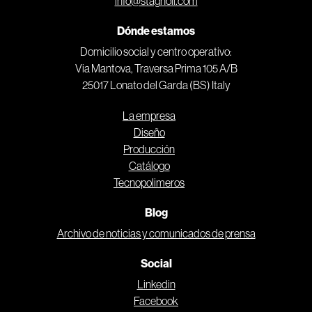
info@stagnoli.com
Dónde estamos
Domicilio social y centro operativo:
Via Mantova, Traversa Prima 105 A/B
25017 Lonato del Garda (BS) Italy
La empresa
Diseño
Producción
Catálogo
Tecnopolimeros
Blog
Archivo de noticias y comunicados de prensa
Social
Linkedin
Facebook