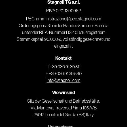
Stagnoli TG s.r.l.
P.IVA 02011390982
PEC: amministrazione@pec.stagnoli.com
Ordnungsgemäß bei der Handelskammer Brescia
unter der REA-Nummer BS 403782 registriert
Stammkapital: 90.000 €, vollständig gezeichnet und
eingezahlt
Kontakt
T +39 030 91 39 511
F +39 030 91 39 580
info@stagnoli.com
Wo wir sind
Sitz der Gesellschaft und Betriebsstätte:
Via Mantova, Traversa Prima 105 A/B
25017 Lonato del Garda (BS) Italy