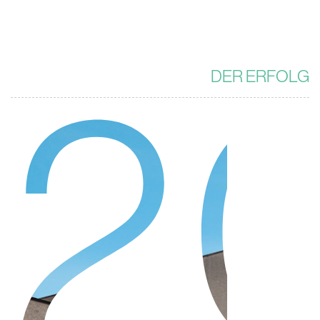
2
DER ERFOLG